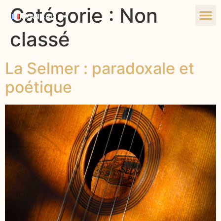
Catégorie :
Non
FRANÇAIS
classé
La Selmer : paradoxale et
poétique