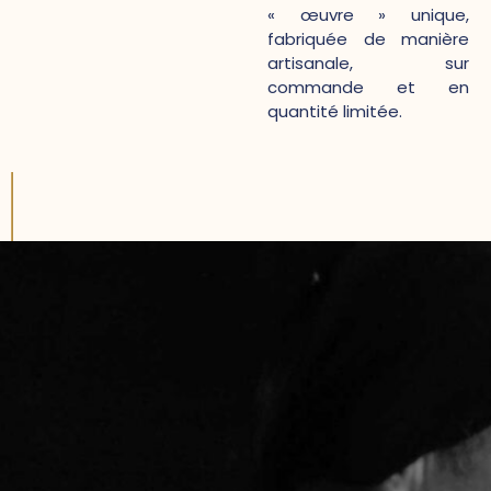
« œuvre » unique,
fabriquée de manière
artisanale, sur
commande et en
quantité limitée.