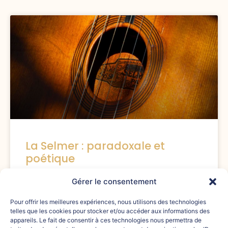
La Selmer : paradoxale et
poétique
Gérer le consentement
Elle est notre Best-Seller, celle qui a valu à la
Tonnellerie Francis M ses galons de tonnelier. Elle
Pour offrir les meilleures expériences, nous utilisons des technologies
est particulière : à la fois héritière de
telles que les cookies pour stocker et/ou accéder aux informations des
l’Assemblage B à laquelle
appareils. Le fait de consentir à ces technologies nous permettra de