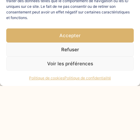
traiter des données telles que le comportement de navigation ou les ID
uniques sur ce site. Le fait de ne pas consentir ou de retirer son
LIRE LA SUITE »
consentement peut avoir un effet négatif sur certaines caractéristiques
et fonctions.
27 août 2025
Accepter
Refuser
Voir les préférences
Politique de cookies
Politique de confidentialité
L’​Assemblage B : Génèse d’une
mue !