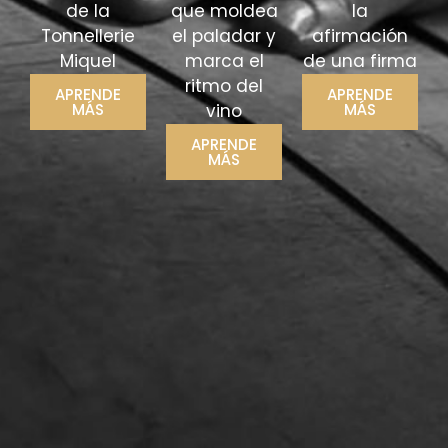
de la
que moldea
la
Tonnellerie
el paladar y
afirmación
Miquel
marca el
de una firma
ritmo del
APRENDE
APRENDE
MÁS
vino
MÁS
APRENDE
MÁS