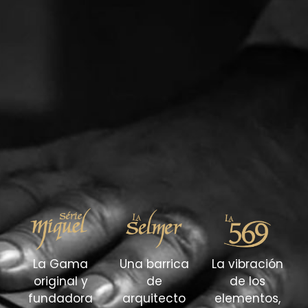
La Gama
Una barrica
La vibración
original y
de
de los
fundadora
arquitecto
elementos,